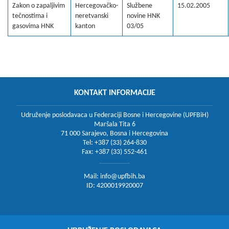
Zakon o zapaljivim
Hercegovačko-
Službene
15.02.2005
tečnostima i
neretvanski
novine HNK
gasovima HNK
kanton
03/05
KONTAKT INFORMACIJE
Udruženje poslodavaca u Federaciji Bosne i Hercegovine (UPFBiH)
Maršala Tita 6
71 000 Sarajevo, Bosna i Hercegovina
Tel: +387 (33) 264-830
Fax: +387 (33) 552-461
Mail:
info@upfbih.ba
ID: 4200019920007