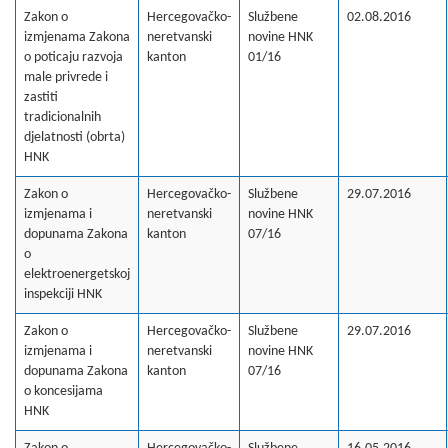
Zakon o
Hercegovačko-
Službene
02.08.2016
izmjenama Zakona
neretvanski
novine HNK
o poticaju razvoja
kanton
01/16
male privrede i
zastiti
tradicionalnih
djelatnosti (obrta)
HNK
Zakon o
Hercegovačko-
Službene
29.07.2016
izmjenama i
neretvanski
novine HNK
dopunama Zakona
kanton
07/16
o
elektroenergetskoj
inspekciji HNK
Zakon o
Hercegovačko-
Službene
29.07.2016
izmjenama i
neretvanski
novine HNK
dopunama Zakona
kanton
07/16
o koncesijama
HNK