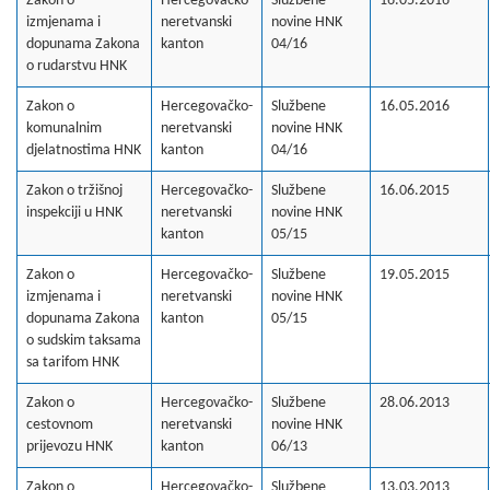
Zakon o
Hercegovačko-
Službene
16.05.2016
izmjenama i
neretvanski
novine HNK
dopunama Zakona
kanton
04/16
o rudarstvu HNK
Zakon o
Hercegovačko-
Službene
16.05.2016
komunalnim
neretvanski
novine HNK
djelatnostima HNK
kanton
04/16
Zakon o tržišnoj
Hercegovačko-
Službene
16.06.2015
inspekciji u HNK
neretvanski
novine HNK
kanton
05/15
Zakon o
Hercegovačko-
Službene
19.05.2015
izmjenama i
neretvanski
novine HNK
dopunama Zakona
kanton
05/15
o sudskim taksama
sa tarifom HNK
Zakon o
Hercegovačko-
Službene
28.06.2013
cestovnom
neretvanski
novine HNK
prijevozu HNK
kanton
06/13
Zakon o
Hercegovačko-
Službene
13.03.2013