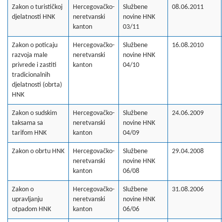
Zakon o turističkoj
Hercegovačko-
Službene
08.06.2011
djelatnosti HNK
neretvanski
novine HNK
kanton
03/11
Zakon o poticaju
Hercegovačko-
Službene
16.08.2010
razvoja male
neretvanski
novine HNK
privrede i zastiti
kanton
04/10
tradicionalnih
djelatnosti (obrta)
HNK
Zakon o sudskim
Hercegovačko-
Službene
24.06.2009
taksama sa
neretvanski
novine HNK
tarifom HNK
kanton
04/09
Zakon o obrtu HNK
Hercegovačko-
Službene
29.04.2008
neretvanski
novine HNK
kanton
06/08
Zakon o
Hercegovačko-
Službene
31.08.2006
upravljanju
neretvanski
novine HNK
otpadom HNK
kanton
06/06