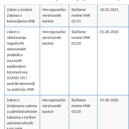
Zakon o izmjeni
Hercegovačko-
Službene
16.02.2021
Zakona o
neretvanski
novine HNK
koncesijama HNK
kanton
01/21
Zakon o
Hercegovačko-
Službene
01.06.2020
ublažavanju
neretvanski
novine HNK
negativnih
kanton
03/20
ekonomskih
posljedica
izazvanih
epidemijom
koronavirusa
(COVID-19) i
podrški ekonomiji
na području HNK
Zakon o
Hercegovačko-
Službene
01.06.2020
izmjenama zakona
neretvanski
novine HNK
o administrativnim
kanton
03/20
taksama s tarifom
administrativnih