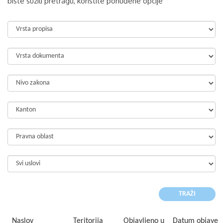
biste suzili pretragu, koristite ponuđene opcije
Naslov
Teritorija
Objavljeno u
Datum objave