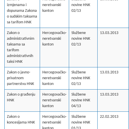
izmjenama i
neretvanski
novine HNK
dopunama Zakona
kanton
02/13
o sudskim taksama
sa tarifom HNK
Zakon o
Hercegovačko-
Službene
13.03.2013
administrativnim
neretvanski
novine HNK
taksama sa
kanton
02/13
tarifom
administrativnih
taksi HNK
Zakon o javno-
Hercegovačko-
Službene
13.03.2013
privatnom
neretvanski
novine HNK
partnerstvu HNK
kanton
02/13
Zakon o građenju
Hercegovačko-
Službene
13.03.2013
HNK
neretvanski
novine HNK
kanton
04/13
Zakon o
Hercegovačko-
Službene
22.02.2013
koncesijama HNK
neretvanski
novine HNK
kanton
01/13