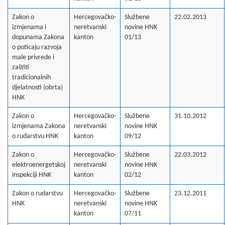
Zakon o
Hercegovačko-
Službene
22.02.2013
izmjenama i
neretvanski
novine HNK
dopunama Zakona
kanton
01/13
o poticaju razvoja
male privrede i
zaštiti
tradicionalnih
djelatnosti (obrta)
HNK
Zakon o
Hercegovačko-
Službene
31.10.2012
izmjenama Zakona
neretvanski
novine HNK
o rudarstvu HNK
kanton
09/12
Zakon o
Hercegovačko-
Službene
22.03.2012
elektroenergetskoj
neretvanski
novine HNK
inspekciji HNK
kanton
02/12
Zakon o rudarstvu
Hercegovačko-
Službene
23.12.2011
HNK
neretvanski
novine HNK
kanton
07/11