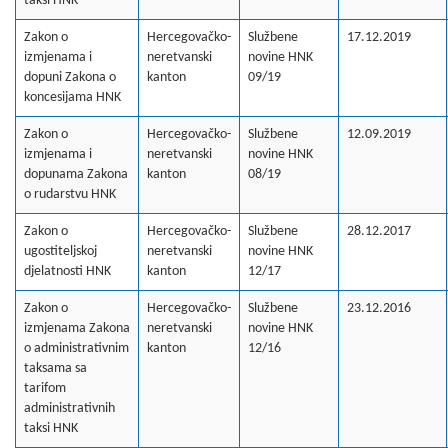
taksi HNK
Zakon o
Hercegovačko-
Službene
17.12.2019
izmjenama i
neretvanski
novine HNK
dopuni Zakona o
kanton
09/19
koncesijama HNK
Zakon o
Hercegovačko-
Službene
12.09.2019
izmjenama i
neretvanski
novine HNK
dopunama Zakona
kanton
08/19
o rudarstvu HNK
Zakon o
Hercegovačko-
Službene
28.12.2017
ugostiteljskoj
neretvanski
novine HNK
djelatnosti HNK
kanton
12/17
Zakon o
Hercegovačko-
Službene
23.12.2016
izmjenama Zakona
neretvanski
novine HNK
o administrativnim
kanton
12/16
taksama sa
tarifom
administrativnih
taksi HNK