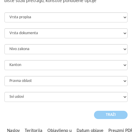
biste suzili pretragu, koristite ponuđene opcije
Naslov
Teritorija
Objavljeno u
Datum objave
Preuzmi PD