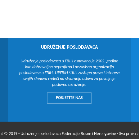
UDRUŽENJE POSLODAVACA
Udruženje poslodavaca u FBIH osnovano je 2002. godine
kao dobrovoljna neprofitna i nezavisna organizacija
poslodavaca u FBiH. UPFBiH štiti i zastupa prava i interese
svojih članova radeći na stvaranju uslova za povoljnije
poslovno okruženje.
POSJETITE NAS
ht © 2019 - Udruženje poslodavaca Federacije Bosne i Hercegovine - Sva prava 